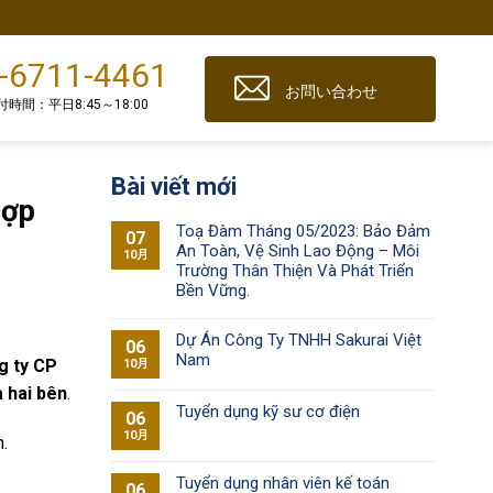
-6711-4461
お問い合わせ
付時間：平日8:45～18:00
Bài viết mới
Hợp
Toạ Đàm Tháng 05/2023: Bảo Đảm
07
An Toàn, Vệ Sinh Lao Động – Môi
10月
Trường Thân Thiện Và Phát Triển
Bền Vững.
Dự Án Công Ty TNHH Sakurai Việt
06
Nam
g ty CP
10月
 hai bên
.
Tuyển dụng kỹ sư cơ điện
06
10月
.
Tuyển dụng nhân viên kế toán
06