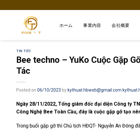
Skip
to
content
ホーム
事業内容
会社概要
TIN TỨC
Bee techno – YuKo Cuộc Gặp Gỡ
Tác
Posted on
06/10/2023
by
kythuat.hbweb@gmail.com kythuat
Ngày 28/11/2022, Tổng giám đốc đại diện Công ty T
Công Nghệ Bee Toàn Cầu, đây là cuộc gặp gỡ tạo nên 
Trong buổi gặp gỡ thì Chủ tịch HĐQT- Nguyễn An Đông đã 