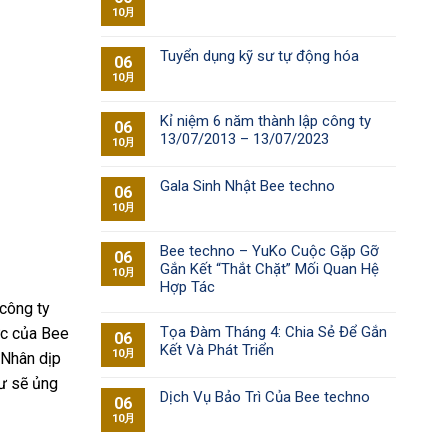
10月
Tuyển dụng kỹ sư tự động hóa
06
10月
Kỉ niệm 6 năm thành lập công ty
06
13/07/2013 – 13/07/2023
10月
Gala Sinh Nhật Bee techno
06
10月
Bee techno – YuKo Cuộc Gặp Gỡ
06
Gắn Kết “Thắt Chặt” Mối Quan Hệ
10月
Hợp Tác
 công ty
Tọa Đàm Tháng 4: Chia Sẻ Để Gắn
ực của Bee
06
Kết Và Phát Triển
10月
 Nhân dịp
tư sẽ ủng
Dịch Vụ Bảo Trì Của Bee techno
06
10月